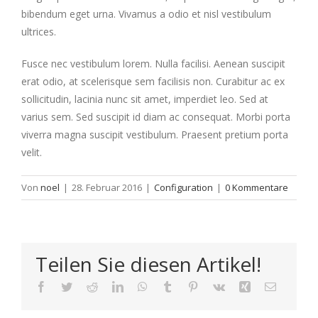
bibendum eget urna. Vivamus a odio et nisl vestibulum
ultrices.
Fusce nec vestibulum lorem. Nulla facilisi. Aenean suscipit
erat odio, at scelerisque sem facilisis non. Curabitur ac ex
sollicitudin, lacinia nunc sit amet, imperdiet leo. Sed at
varius sem. Sed suscipit id diam ac consequat. Morbi porta
viverra magna suscipit vestibulum. Praesent pretium porta
velit.
Von
noel
|
28. Februar 2016
|
Configuration
|
0 Kommentare
Teilen Sie diesen Artikel!
Facebook
Twitter
Reddit
LinkedIn
WhatsApp
Tumblr
Pinterest
Vk
Xing
E-
Mail